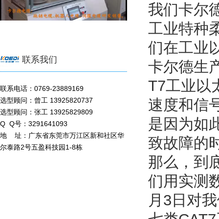
我们卡尔
工业特种
们在工业
联系我们
卡尔德生产
T7工业
联系电话：0769-23889169
选型顾问：曾工 13925820737
速度和信
选型顾问：张工 13925829809
是因为如
Q Q号：3291641093
地 址：广东省东莞市万江区新和社区华
致故障的时
尔泰路2号五盈科技园1-8栋
那么，到底
们用实测
月3日对我