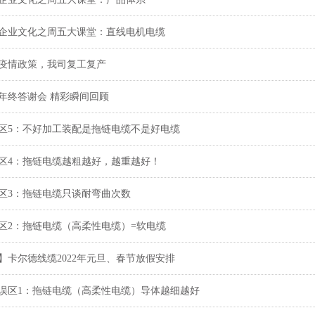
企业文化之周五大课堂：直线电机电缆
疫情政策，我司复工复产
德年终答谢会 精彩瞬间回顾
区5：不好加工装配是拖链电缆不是好电缆
区4：拖链电缆越粗越好，越重越好！
区3：拖链电缆只谈耐弯曲次数
区2：拖链电缆（高柔性电缆）=软电缆
】卡尔德线缆2022年元旦、春节放假安排
误区1：拖链电缆（高柔性电缆）导体越细越好